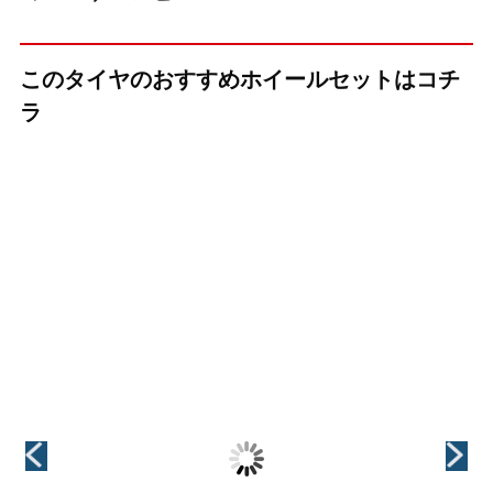
このタイヤのおすすめホイールセットはコチ
ラ
（KYOHO(共豊)）
（KYOHO(共豊)）
（KYOHO(共豊)）
+(プラス)EK M1
LEGINA(レジー
CREST(クレス
ナ)
ト)
インチ
15インチ
インチ
インチ
15インチ
15インチ