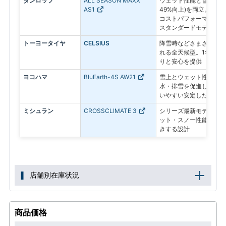
ダンロップ
ALL SEASON MAXX
ウェット性能と雪上性能
AS1
49%向上)を両立。ロン
コストパフォーマンスに
スタンダードモデル
トーヨータイヤ
CELSIUS
降雪時などさまざまな路
れる全天候型。1年を通
りと安心を提供
ヨコハマ
BluEarth-4S AW21
雪上とウェット性能を両
水・排雪を促進し、四季
いやすい安定した走り
ミシュラン
CROSSCLIMATE 3
シリーズ最新モデル。耐
ット・スノー性能を高め
きする設計
店舗別在庫状況
商品価格