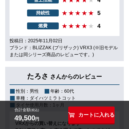
5
持続性
4
燃費
投稿日：2025年11月02日
ブランド：BLIZZAK (ブリザック) VRX3 (※旧モデル
または同シリーズ商品のレビューです。)
たろさ
さんからのレビュー
性別：
男性
年齢：
60代
車種：
ダイハツミラトコット
タイヤ使用月数：
1ヶ月
合計金額
(税込)
カートに入れる
49,500
円
VRXからの買い替えになります