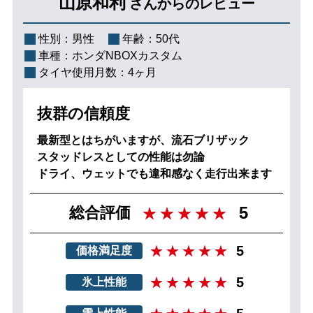
山原和利
さんからのレビュー
性別：
男性
年齢：
50代
車種：
ホンダNBOXカスタム
タイヤ使用月数：
4ヶ月
抜群の信頼度
最新型とはちがいますが、流石ブリザック
スタッドレスとしての性能は勿論
ドライ、ウェットでも違和感なく走行出来ます
5
総合評価
5
価格満足度
5
氷上性能