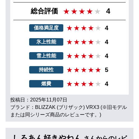
4
総合評価
4
価格満足度
4
氷上性能
4
雪上性能
5
持続性
4
燃費
投稿日：2025年11月07日
ブランド：BLIZZAK (ブリザック) VRX3 (※旧モデル
または同シリーズ商品のレビューです。)
しろあん好きやねん
さんからのレビ