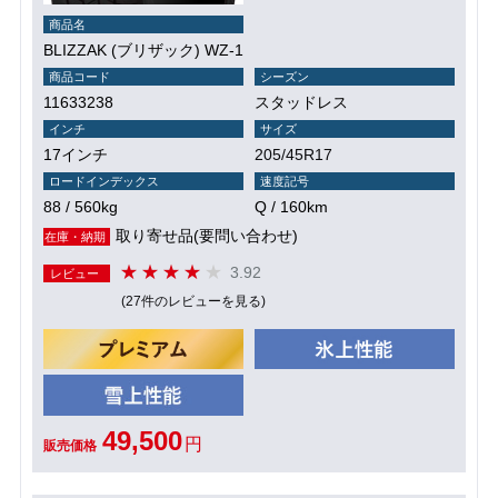
商品名
BLIZZAK (ブリザック) WZ-1
商品コード
シーズン
11633238
スタッドレス
インチ
サイズ
17インチ
205/45R17
ロードインデックス
速度記号
88 / 560kg
Q / 160km
取り寄せ品(要問い合わせ)
在庫・納期
3.92
レビュー
(27件のレビューを見る)
49,500
円
販売価格