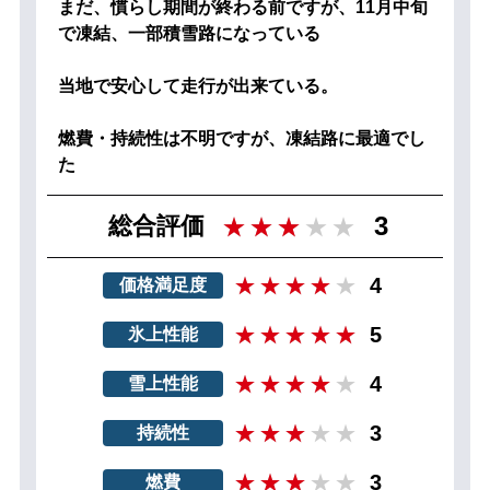
まだ、慣らし期間が終わる前ですが、11月中旬
で凍結、一部積雪路になっている
当地で安心して走行が出来ている。
燃費・持続性は不明ですが、凍結路に最適でし
た
3
総合評価
4
価格満足度
5
氷上性能
4
雪上性能
3
持続性
3
燃費