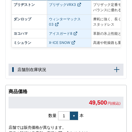
ブリヂストン
ブリザックVRX3
ブリザック定番モデル。
バランスに優れる
ダンロップ
ウィンターマックス
摩耗に強く、長く使いや
03
スタッドレス
ヨコハマ
アイスガード8
革新の氷上性能と静粛性
ミシュラン
X-ICE SNOW
高速や乾燥路も重視した
店舗別在庫状況
商品価格
49,500
円(税込)
数量
本
店舗では販売価格が異なります。