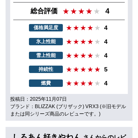
4
総合評価
4
価格満足度
4
氷上性能
4
雪上性能
5
持続性
4
燃費
投稿日：2025年11月07日
ブランド：BLIZZAK (ブリザック) VRX3 (※旧モデル
または同シリーズ商品のレビューです。)
しろあん好きやねん
さんからのレビ