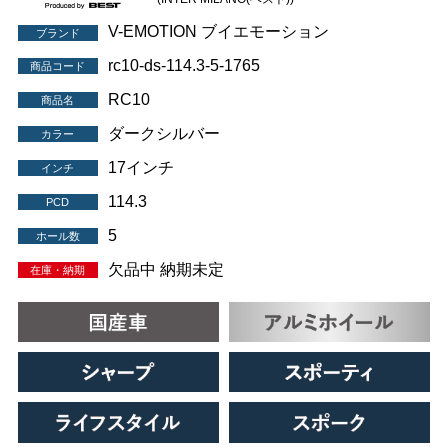
V-EMOTION ブイエモーション
ブランド
rc10-ds-114.3-5-1765
商品コード
RC10
商品名
ダークシルバー
カラー
17インチ
インチ
114.3
PCD
5
ホール数
欠品中 納期未定
在庫・納期