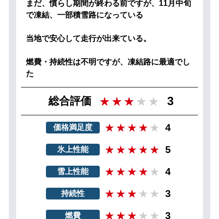
まだ、慣らし期間が終わる前ですが、11月中旬
で凍結、一部積雪路になっている
当地で安心して走行が出来ている。
燃費・持続性は不明ですが、凍結路に最適でし
た
3
総合評価
4
価格満足度
5
氷上性能
4
雪上性能
3
持続性
3
燃費