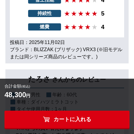
5
持続性
4
燃費
投稿日：2025年11月02日
ブランド：BLIZZAK (ブリザック) VRX3 (※旧モデル
または同シリーズ商品のレビューです。)
たろさ
さんからのレビュー
合計金額
(税込)
48,300
性別：
男性
年齢：
60代
円
車種：
ダイハツミラトコット
タイヤ使用月数：
1ヶ月
カートに入れる
VRXからの買い替えになります