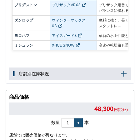
ブリヂストン
ブリザックVRX3
ブリザック定番モデル。
バランスに優れる
ダンロップ
ウィンターマックス
摩耗に強く、長く使いや
03
スタッドレス
ヨコハマ
アイスガード8
革新の氷上性能と静粛性
ミシュラン
X-ICE SNOW
高速や乾燥路も重視した
店舗別在庫状況
商品価格
48,300
円(税込)
数量
本
店舗では販売価格が異なります。