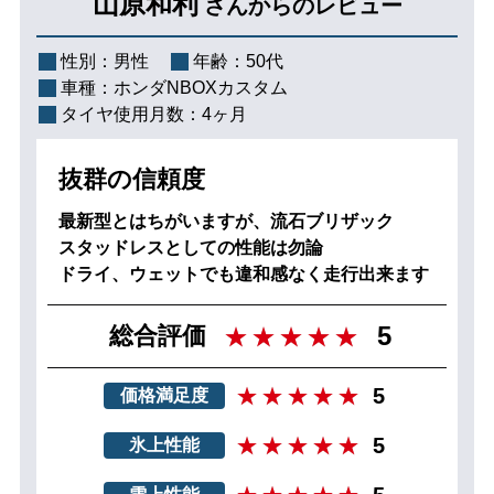
山原和利
さんからのレビュー
性別：
男性
年齢：
50代
車種：
ホンダNBOXカスタム
タイヤ使用月数：
4ヶ月
抜群の信頼度
最新型とはちがいますが、流石ブリザック
スタッドレスとしての性能は勿論
ドライ、ウェットでも違和感なく走行出来ます
5
総合評価
5
価格満足度
5
氷上性能