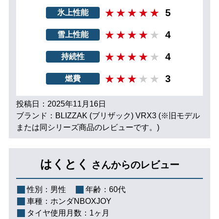
5
氷上性能
4
雪上性能
4
持続性
3
燃費
投稿日：2025年11月16日
ブランド：BLIZZAK (ブリザック) VRX3 (※旧モデル
または同シリーズ商品のレビューです。)
はくとく
さんからのレビュー
性別：
男性
年齢：
60代
車種：
ホンダNBOXJOY
タイヤ使用月数：
1ヶ月