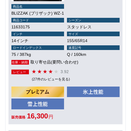
商品名
BLIZZAK (ブリザック) WZ-1
商品コード
シーズン
11633175
スタッドレス
インチ
サイズ
14インチ
155/65R14
ロードインデックス
速度記号
75 / 387kg
Q / 160km
取り寄せ品(要問い合わせ)
在庫・納期
3.92
レビュー
(27件のレビューを見る)
16,300
円
販売価格