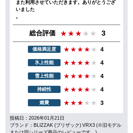
また利用させていただきます。ありがとうござ
いました
。
3
総合評価
4
価格満足度
4
氷上性能
4
雪上性能
4
持続性
3
燃費
投稿日：2026年01月21日
ブランド：BLIZZAK (ブリザック) VRX3 (※旧モデル
または同シリーズ商品のレビューです。)