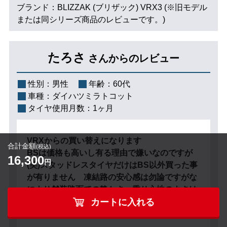
ブランド：BLIZZAK (ブリザック) VRX3 (※旧モデル
または同シリーズ商品のレビューです。)
たろさ
さんからのレビュー
性別：
男性
年齢：
60代
車種：
ダイハツミラトコット
タイヤ使用月数：
1ヶ月
VRXからの買い替えになります
合計金額
(税込)
BSは価格も高いし有る理由で嫌いなのですが
16,300
円
(笑)スタッドレスタイヤだけはBS以外買った事
が有りません 凍結路の安心感は勿論ですがな
により舗装路面での静かさ、乗り心地のよさは
他に代え難いものがありますね 下手な夏タイ
カートに入れる
ヤより快適です 因みに北海道在住です