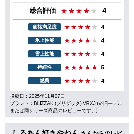
4
総合評価
4
価格満足度
4
氷上性能
4
雪上性能
5
持続性
4
燃費
投稿日：2025年11月07日
ブランド：BLIZZAK (ブリザック) VRX3 (※旧モデル
または同シリーズ商品のレビューです。)
しろあん好きやねん
さんからのレビ