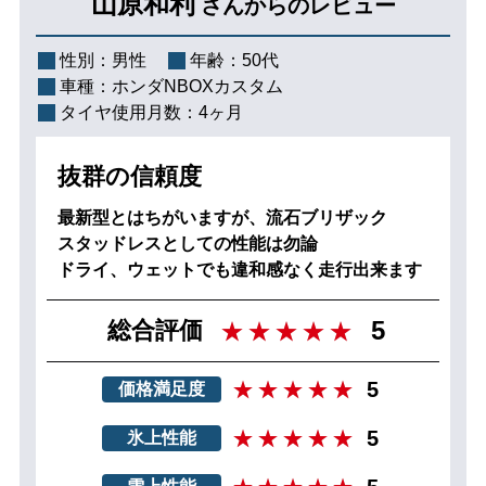
山原和利
さんからのレビュー
性別：
男性
年齢：
50代
車種：
ホンダNBOXカスタム
タイヤ使用月数：
4ヶ月
抜群の信頼度
最新型とはちがいますが、流石ブリザック
スタッドレスとしての性能は勿論
ドライ、ウェットでも違和感なく走行出来ます
5
総合評価
5
価格満足度
5
氷上性能