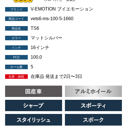
V-EMOTION ブイエモーション
ブランド
vets6-ms-100-5-1660
商品コード
TS6
商品名
マットシルバー
カラー
16インチ
インチ
100.0
PCD
5
ホール数
在庫品 発送まで2日〜3日
在庫・納期