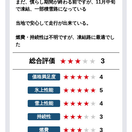
まだ、慣らし期間が終わる前ですが、11月中旬
で凍結、一部積雪路になっている
当地で安心して走行が出来ている。
燃費・持続性は不明ですが、凍結路に最適でし
た
3
総合評価
4
価格満足度
5
氷上性能
4
雪上性能
3
持続性
3
燃費