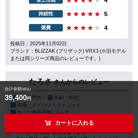
5
持続性
4
燃費
投稿日：2025年11月02日
ブランド：BLIZZAK (ブリザック) VRX3 (※旧モデル
または同シリーズ商品のレビューです。)
たろさ
さんからのレビュー
合計金額
(税込)
39,400
性別：
男性
年齢：
60代
円
車種：
ダイハツミラトコット
タイヤ使用月数：
1ヶ月
カートに入れる
VRXからの買い替えになります