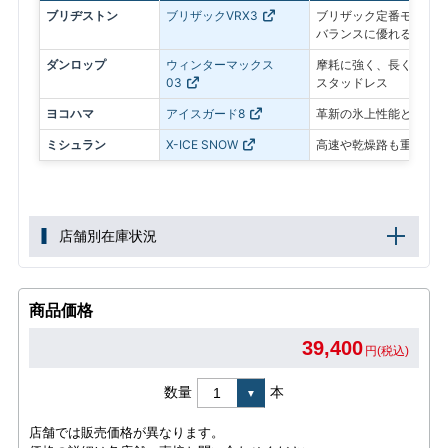
ブリヂストン
ブリザックVRX3
ブリザック定番モデル。
バランスに優れる
ダンロップ
ウィンターマックス
摩耗に強く、長く使いや
03
スタッドレス
ヨコハマ
アイスガード8
革新の氷上性能と静粛性
ミシュラン
X-ICE SNOW
高速や乾燥路も重視した
店舗別在庫状況
商品価格
39,400
円(税込)
数量
本
店舗では販売価格が異なります。