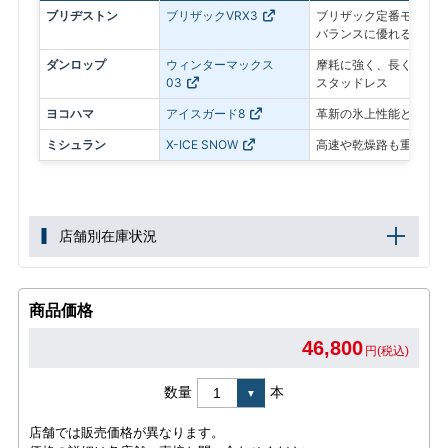
ブリヂストン
ブリザックVRX3
ブリザック定番モデル。
バランスに優れる
ダンロップ
ウィンターマックス
摩耗に強く、長く使いや
03
スタッドレス
ヨコハマ
アイスガード8
革新の氷上性能と静粛性
ミシュラン
X-ICE SNOW
高速や乾燥路も重視した
店舗別在庫状況
商品価格
46,800
円(税込)
数量
本
店舗では販売価格が異なります。