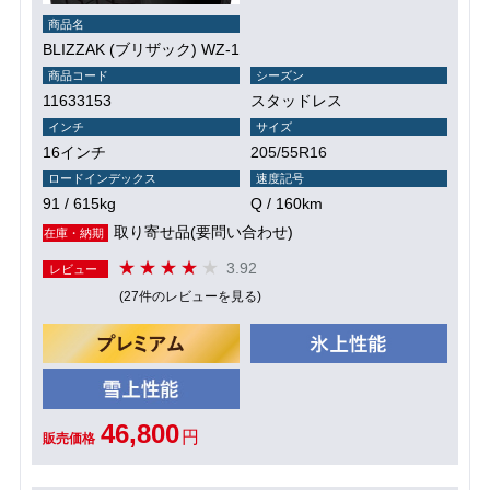
商品名
BLIZZAK (ブリザック) WZ-1
商品コード
シーズン
11633153
スタッドレス
インチ
サイズ
16インチ
205/55R16
ロードインデックス
速度記号
91 / 615kg
Q / 160km
取り寄せ品(要問い合わせ)
在庫・納期
3.92
レビュー
(27件のレビューを見る)
46,800
円
販売価格