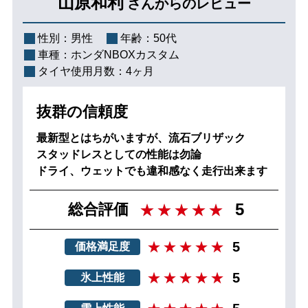
山原和利
さんからのレビュー
性別：
男性
年齢：
50代
車種：
ホンダNBOXカスタム
タイヤ使用月数：
4ヶ月
抜群の信頼度
最新型とはちがいますが、流石ブリザック
スタッドレスとしての性能は勿論
ドライ、ウェットでも違和感なく走行出来ます
5
総合評価
5
価格満足度
5
氷上性能