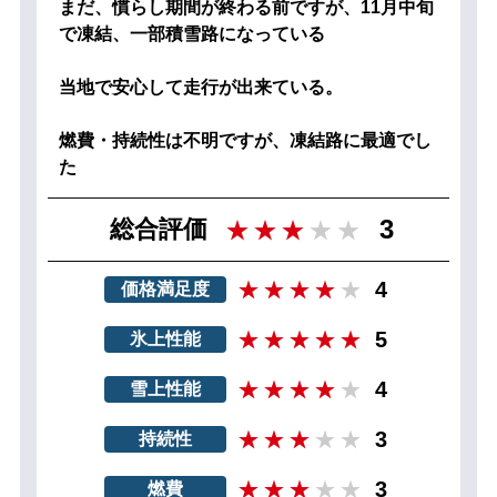
まだ、慣らし期間が終わる前ですが、11月中旬
で凍結、一部積雪路になっている
当地で安心して走行が出来ている。
燃費・持続性は不明ですが、凍結路に最適でし
た
3
総合評価
4
価格満足度
5
氷上性能
4
雪上性能
3
持続性
3
燃費