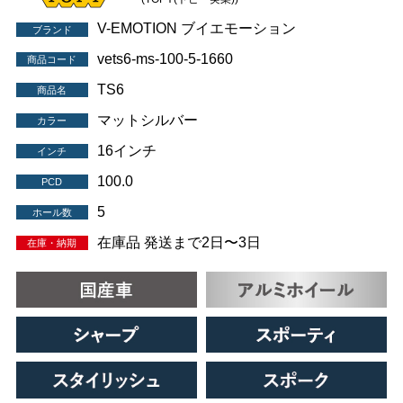
V-EMOTION ブイエモーション
ブランド
vets6-ms-100-5-1660
商品コード
TS6
商品名
マットシルバー
カラー
16インチ
インチ
100.0
PCD
5
ホール数
在庫品 発送まで2日〜3日
在庫・納期