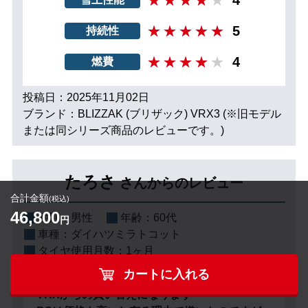
5
持続性
4
燃費
投稿日：2025年11月02日
ブランド：BLIZZAK (ブリザック) VRX3 (※旧モデル
または同シリーズ商品のレビューです。)
たろさ
さんからのレビュー
合計金額
(税込)
46,800
性別：
男性
年齢：
60代
円
車種：
ダイハツミラトコット
タイヤ使用月数：
1ヶ月
カートに入れる
VRXからの買い替えになります