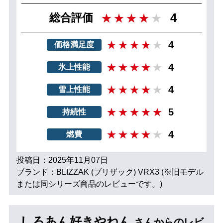
4
総合評価
4
価格満足度
4
氷上性能
4
雪上性能
5
持続性
4
燃費
投稿日：2025年11月07日
ブランド：BLIZZAK (ブリザック) VRX3 (※旧モデル
または同シリーズ商品のレビューです。)
しろあん好きやねん
さんからのレビ