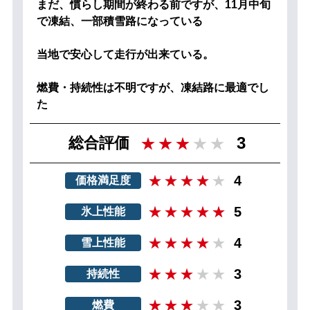
まだ、慣らし期間が終わる前ですが、11月中旬
で凍結、一部積雪路になっている
当地で安心して走行が出来ている。
燃費・持続性は不明ですが、凍結路に最適でし
た
3
総合評価
4
価格満足度
5
氷上性能
4
雪上性能
3
持続性
3
燃費