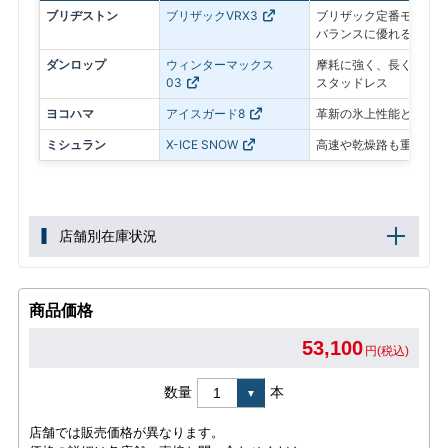
ブリヂストン
ブリザックVRX3
ブリザック定番モデル。
バランスに優れる
ダンロップ
ウィンターマックス
摩耗に強く、長く使いや
03
スタッドレス
ヨコハマ
アイスガード8
革新の氷上性能と静粛性
ミシュラン
X-ICE SNOW
高速や乾燥路も重視した
店舗別在庫状況
商品価格
53,100
円(税込)
数量
本
店舗では販売価格が異なります。