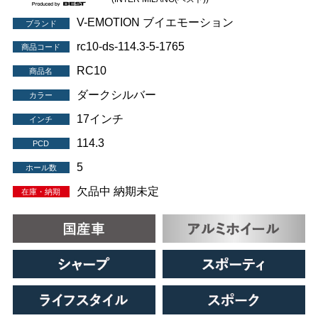
V-EMOTION ブイエモーション
ブランド
rc10-ds-114.3-5-1765
商品コード
RC10
商品名
ダークシルバー
カラー
17インチ
インチ
114.3
PCD
5
ホール数
欠品中 納期未定
在庫・納期