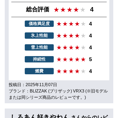
4
総合評価
4
価格満足度
4
氷上性能
4
雪上性能
5
持続性
4
燃費
投稿日：2025年11月07日
ブランド：BLIZZAK (ブリザック) VRX3 (※旧モデル
または同シリーズ商品のレビューです。)
しろあん好きやねん
さんからのレビ