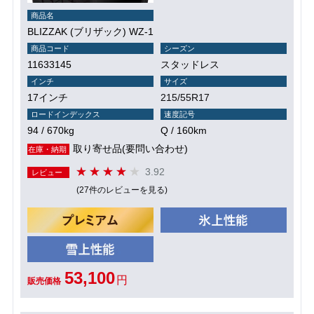
商品名
BLIZZAK (ブリザック) WZ-1
商品コード
シーズン
11633145
スタッドレス
インチ
サイズ
17インチ
215/55R17
ロードインデックス
速度記号
94 / 670kg
Q / 160km
取り寄せ品(要問い合わせ)
在庫・納期
3.92
レビュー
(27件のレビューを見る)
53,100
円
販売価格