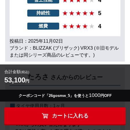
5
持続性
4
燃費
投稿日：2025年11月02日
ブランド：BLIZZAK (ブリザック) VRX3 (※旧モデル
または同シリーズ商品のレビューです。)
合計金額
(税込)
たろさ
さんからのレビュー
53,100
円
性別：
男性
年齢：
60代
1000
クーポンコード「26gosmw_5」を使うと
円OFF
車種：
ダイハツミラトコット
タイヤ使用月数：
1ヶ月
カートに入れる
VRXからの買い替えになります