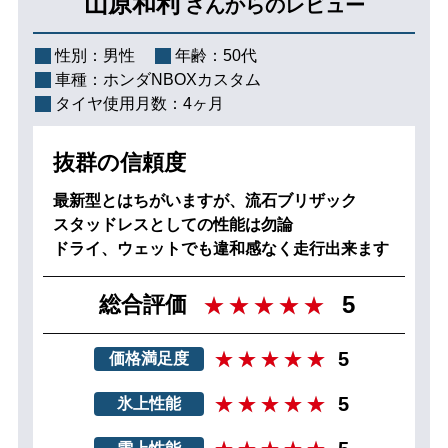
山原和利
さんからのレビュー
性別：
男性
年齢：
50代
車種：
ホンダNBOXカスタム
タイヤ使用月数：
4ヶ月
抜群の信頼度
最新型とはちがいますが、流石ブリザック
スタッドレスとしての性能は勿論
ドライ、ウェットでも違和感なく走行出来ます
5
総合評価
5
価格満足度
5
氷上性能