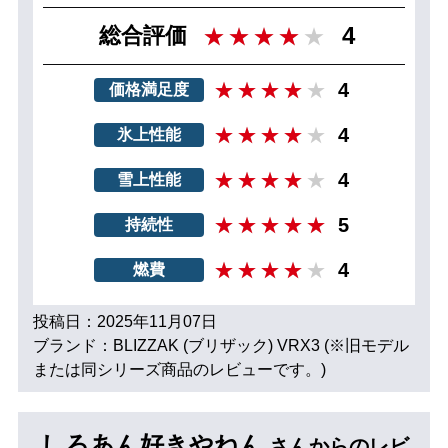
4
総合評価
4
価格満足度
4
氷上性能
4
雪上性能
5
持続性
4
燃費
投稿日：2025年11月07日
ブランド：BLIZZAK (ブリザック) VRX3 (※旧モデル
または同シリーズ商品のレビューです。)
しろあん好きやねん
さんからのレビ