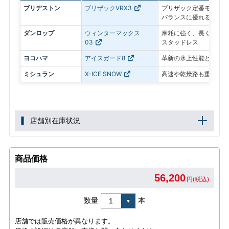
ブリヂストン
ブリザックVRX3
ブリザック定番モデル。
バランスに優れる
ダンロップ
ウィンターマックス
摩耗に強く、長く使いや
03
スタッドレス
ヨコハマ
アイスガード8
革新の氷上性能と静粛性
ミシュラン
X-ICE SNOW
高速や乾燥路も重視した
店舗別在庫状況
商品価格
56,200
円(税込)
数量
本
店舗では販売価格が異なります。