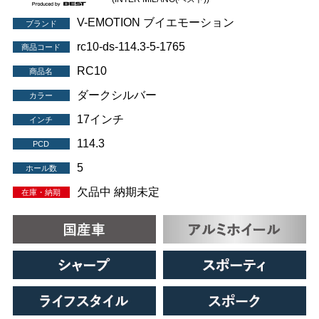
V-EMOTION ブイエモーション
ブランド
rc10-ds-114.3-5-1765
商品コード
RC10
商品名
ダークシルバー
カラー
17インチ
インチ
114.3
PCD
5
ホール数
欠品中 納期未定
在庫・納期