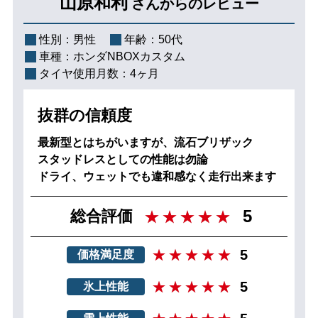
山原和利
さんからのレビュー
性別：
男性
年齢：
50代
車種：
ホンダNBOXカスタム
タイヤ使用月数：
4ヶ月
抜群の信頼度
最新型とはちがいますが、流石ブリザック
スタッドレスとしての性能は勿論
ドライ、ウェットでも違和感なく走行出来ます
5
総合評価
5
価格満足度
5
氷上性能