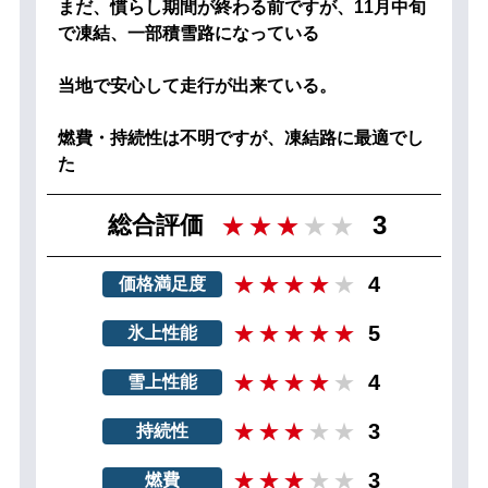
まだ、慣らし期間が終わる前ですが、11月中旬
で凍結、一部積雪路になっている
当地で安心して走行が出来ている。
燃費・持続性は不明ですが、凍結路に最適でし
た
3
総合評価
4
価格満足度
5
氷上性能
4
雪上性能
3
持続性
3
燃費