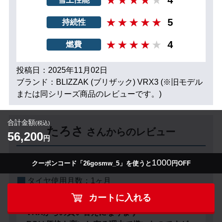
5
持続性
4
燃費
投稿日：2025年11月02日
ブランド：BLIZZAK (ブリザック) VRX3 (※旧モデル
または同シリーズ商品のレビューです。)
合計金額
(税込)
たろさ
さんからのレビュー
56,200
円
性別：
男性
年齢：
60代
1000
クーポンコード「26gosmw_5」を使うと
円OFF
車種：
ダイハツミラトコット
タイヤ使用月数：
1ヶ月
カートに入れる
VRXからの買い替えになります