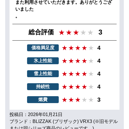
また利用させていただきます。ありがとうござ
いました
。
3
総合評価
4
価格満足度
4
氷上性能
4
雪上性能
4
持続性
3
燃費
投稿日：2026年01月21日
ブランド：BLIZZAK (ブリザック) VRX3 (※旧モデル
または同シリーズ商品のレビューです。)