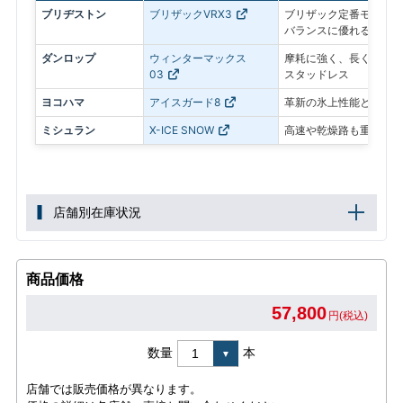
ブリヂストン
ブリザックVRX3
ブリザック定番モデル。
バランスに優れる
ダンロップ
ウィンターマックス
摩耗に強く、長く使いや
03
スタッドレス
ヨコハマ
アイスガード8
革新の氷上性能と静粛性
ミシュラン
X-ICE SNOW
高速や乾燥路も重視した
店舗別在庫状況
商品価格
57,800
円(税込)
数量
本
店舗では販売価格が異なります。