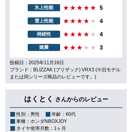
5
氷上性能
4
雪上性能
4
持続性
3
燃費
投稿日：2025年11月16日
ブランド：BLIZZAK (ブリザック) VRX3 (※旧モデル
または同シリーズ商品のレビューです。)
はくとく
さんからのレビュー
性別：
男性
年齢：
60代
車種：
ホンダNBOXJOY
タイヤ使用月数：
1ヶ月