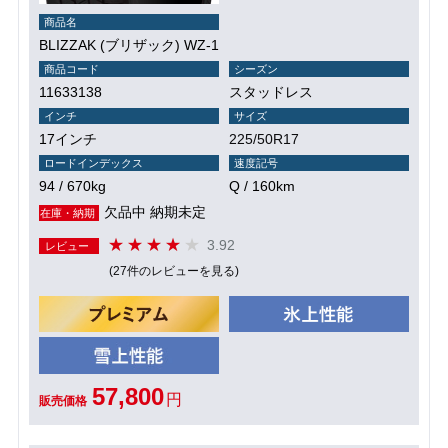
商品名
BLIZZAK (ブリザック) WZ-1
商品コード
シーズン
11633138
スタッドレス
インチ
サイズ
17インチ
225/50R17
ロードインデックス
速度記号
94 / 670kg
Q / 160km
欠品中 納期未定
在庫・納期
3.92
レビュー
(27件のレビューを見る)
57,800
円
販売価格