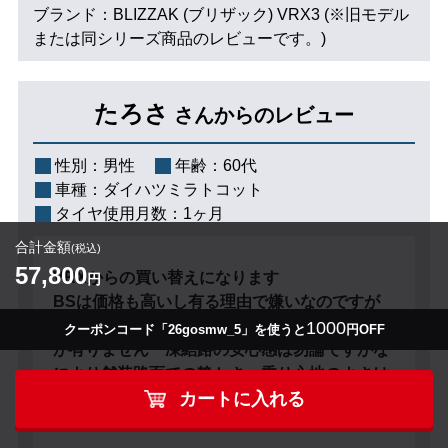
ブランド：BLIZZAK (ブリザック) VRX3 (※旧モデル
または同シリーズ商品のレビューです。)
たろさ
さんからのレビュー
性別：
男性
年齢：
60代
車種：
ダイハツミラトコット
タイヤ使用月数：
1ヶ月
合計金額
(税込)
57,800
VRXからの買い替えになります
円
BSは価格も高いし有る理由で嫌いなのですが
(笑)スタッドレスタイヤだけはBS以外買った事
1000
クーポンコード「26gosmw_5」を使うと
円OFF
が有りません 凍結路の安心感は勿論ですがな
により舗装路面での静かさ、乗り心地のよさは
他に代え難いものがありますね 下手な夏タイ
カートに入れる
ヤより快適です 因みに北海道在住です