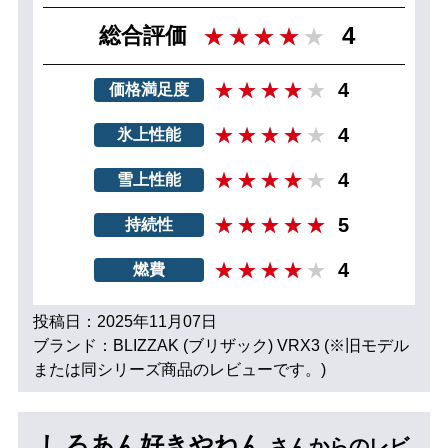
4
総合評価
4
価格満足度
4
氷上性能
4
雪上性能
5
持続性
4
燃費
投稿日：2025年11月07日
ブランド：BLIZZAK (ブリザック) VRX3 (※旧モデル
または同シリーズ商品のレビューです。)
しろあん好きやねん
さんからのレビ