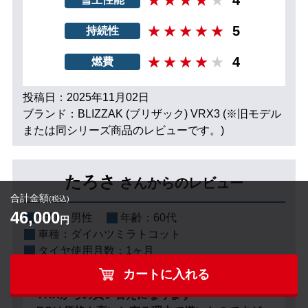
5
持続性
4
燃費
投稿日：2025年11月02日
ブランド：BLIZZAK (ブリザック) VRX3 (※旧モデル
または同シリーズ商品のレビューです。)
たろさ
さんからのレビュー
合計金額
(税込)
46,000
性別：
男性
年齢：
60代
円
車種：
ダイハツミラトコット
タイヤ使用月数：
1ヶ月
カートに入れる
VRXからの買い替えになります