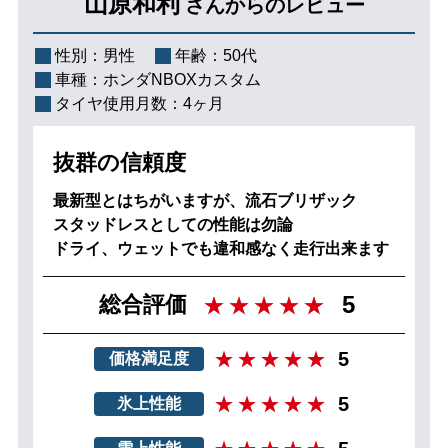
山原和利
さんからのレビュー
性別：
男性
年齢：
50代
車種：
ホンダNBOXカスタム
タイヤ使用月数：
4ヶ月
抜群の信頼度
最新型とはちがいますが、流石ブリザック
スタッドレスとしての性能は勿論
ドライ、ウェットでも違和感なく走行出来ます
5
総合評価
5
価格満足度
5
氷上性能