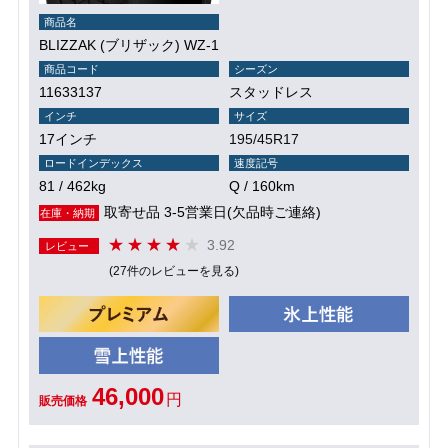
商品名
BLIZZAK (ブリザック) WZ-1
商品コード
シーズン
11633137
スタッドレス
インチ
サイズ
17インチ
195/45R17
ロードインデックス
速度記号
81 / 462kg
Q / 160km
取寄せ品 3-5営業日(欠品時ご連絡)
在庫・納期
3.92
レビュー
(27件のレビューを見る)
46,000
円
販売価格