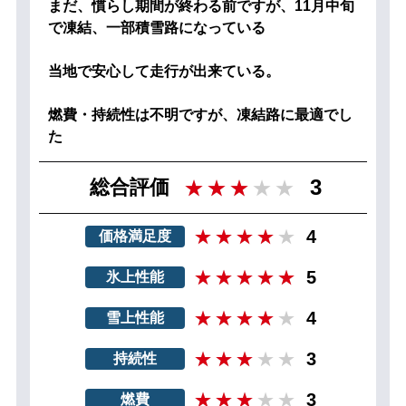
まだ、慣らし期間が終わる前ですが、11月中旬
で凍結、一部積雪路になっている
当地で安心して走行が出来ている。
燃費・持続性は不明ですが、凍結路に最適でし
た
3
総合評価
4
価格満足度
5
氷上性能
4
雪上性能
3
持続性
3
燃費