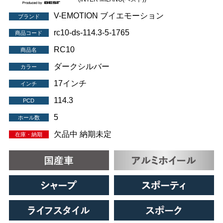
V-EMOTION ブイエモーション
ブランド
rc10-ds-114.3-5-1765
商品コード
RC10
商品名
ダークシルバー
カラー
17インチ
インチ
114.3
PCD
5
ホール数
欠品中 納期未定
在庫・納期