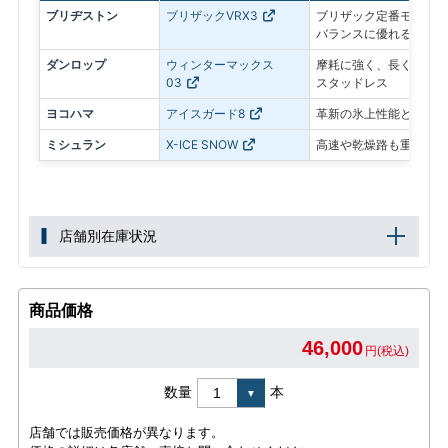
ブリヂストン
ブリザックVRX3
ブリザック定番モデル。
バランスに優れる
ダンロップ
ウィンターマックス
摩耗に強く、長く使いや
03
スタッドレス
ヨコハマ
アイスガード8
革新の氷上性能と静粛性
ミシュラン
X-ICE SNOW
高速や乾燥路も重視した
店舗別在庫状況
商品価格
46,000
円(税込)
数量
本
店舗では販売価格が異なります。