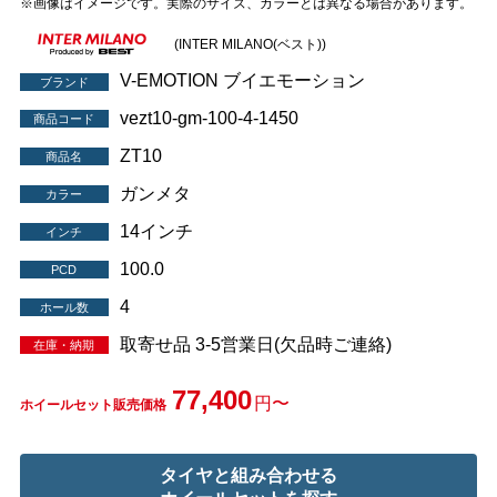
※画像はイメージです。実際のサイズ、カラーとは異なる場合があります。
(INTER MILANO(ベスト))
V-EMOTION ブイエモーション
ブランド
vezt10-gm-100-4-1450
商品コード
ZT10
商品名
ガンメタ
カラー
14インチ
インチ
100.0
PCD
4
ホール数
取寄せ品 3-5営業日(欠品時ご連絡)
在庫・納期
77,400
円〜
ホイールセット販売価格
タイヤと組み合わせる