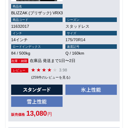
商品名
BLIZZAK (ブリザック) VRX3
商品コード
シーズン
11632017
スタッドレス
インチ
サイズ
14インチ
175/70R14
ロードインデックス
速度記号
84 / 500kg
Q / 160km
在庫品 発送まで1日〜2日
在庫・納期
3.98
レビュー
(259件のレビューを見る)
13,080
円
販売価格