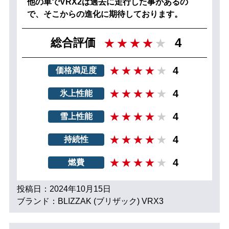
他の車でVRX2は過去に走行した事があるの
で、そこからの進化に期待しております。
4
総合評価
4
価格満足度
4
氷上性能
4
雪上性能
4
持続性
4
燃費
投稿日：2024年10月15日
ブランド：BLIZZAK (ブリザック) VRX3