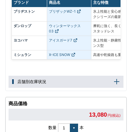
ブランド
商品名
主な特徴
ブリヂストン
ブリザックWZ-1
氷上性能と安心感を最優
クシリーズの最新モデル
ダンロップ
ウィンターマックス
摩耗に強く、長く使いや
03
スタッドレス
ヨコハマ
アイスガード7
氷上性能・静粛性・ロン
ンス型
ミシュラン
X-ICE SNOW
高速や乾燥路も重視した
店舗別在庫状況
商品価格
13,080
円(税込)
数量
本