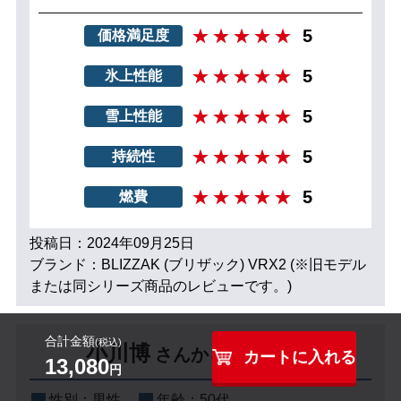
5
価格満足度
5
氷上性能
5
雪上性能
5
持続性
5
燃費
投稿日：2024年09月25日
ブランド：BLIZZAK (ブリザック) VRX2 (※旧モデル
または同シリーズ商品のレビューです。)
合計金額
(税込)
小川博
さんからのレビュー
カートに入れる
13,080
円
性別：
男性
年齢：
50代