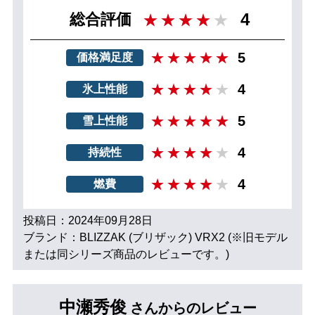
4
総合評価
5
価格満足度
4
氷上性能
5
雪上性能
4
持続性
4
燃費
投稿日：2024年09月28日
ブランド：BLIZZAK (ブリザック) VRX2 (※旧モデル
または同シリーズ商品のレビューです。)
中瀬秀俊
さんからのレビュー