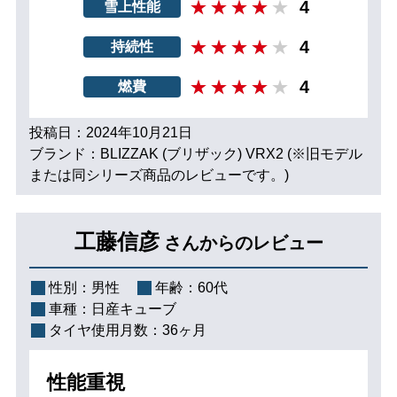
4
雪上性能
4
持続性
4
燃費
投稿日：2024年10月21日
ブランド：BLIZZAK (ブリザック) VRX2 (※旧モデル
または同シリーズ商品のレビューです。)
工藤信彦
さんからのレビュー
性別：
男性
年齢：
60代
車種：
日産キューブ
タイヤ使用月数：
36ヶ月
性能重視