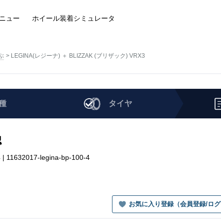
ニュー
ホイール装着
シミュレータ
ぶ
LEGINA(レジーナ) ＋ BLIZZAK (ブリザック) VRX3
種
タイヤ
認
11632017-legina-bp-100-4
お気に入り登録（会員登録/ロ