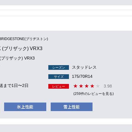
BRIDGESTONE(ブリヂストン)
K (ブリザック) VRX3
K (ブリザック) VRX3
7
スタッドレス
シーズン
175/70R14
サイズ
送まで1日〜2日
3.98
レビュー
(259件のレビューを見る)