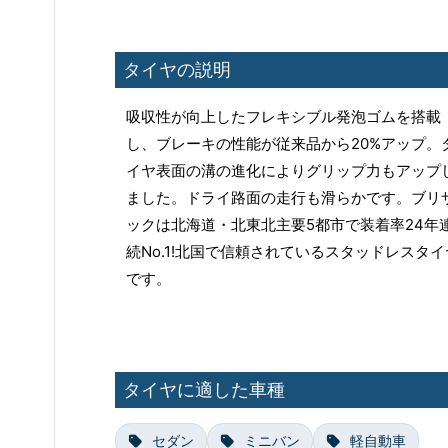
タイヤの説明
吸収性が向上したフレキシブル発泡ゴムを搭載
し、ブレーキの性能が従来品から20%アップ。
イヤ表面の溝の進化によりグリップ力もアップ
ました。ドライ路面の走行も滑らかです。ブリ
ックは北海道・北東北主要5都市で装着率24年
続No.1!北国で信頼されているスタッドレスタイ
です。
タイヤに適した車種
セダン
ミニバン
軽自動車