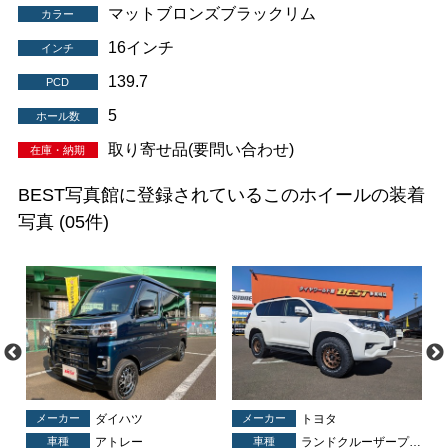
マットブロンズブラックリム
カラー
16インチ
インチ
139.7
PCD
5
ホール数
取り寄せ品(要問い合わせ)
在庫・納期
BEST写真館に登録されているこのホイールの装着
写真
(05件)
メーカー
ダイハツ
メーカー
トヨタ
車種
アトレー
車種
ランドクルーザープラド