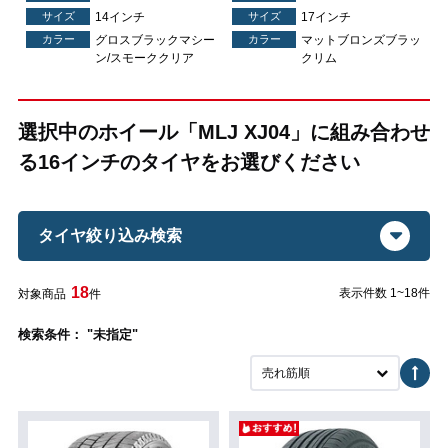
サイズ
14インチ
サイズ
17インチ
ラ
カラー
グロスブラックマシー
カラー
マットブロンズブラッ
ン/スモーククリア
クリム
選択中のホイール「MLJ XJ04」に組み合わせ
る16インチのタイヤをお選びください
タイヤ絞り込み検索
18
表示件数 1~18件
対象商品
件
検索条件： "未指定"
売れ筋順