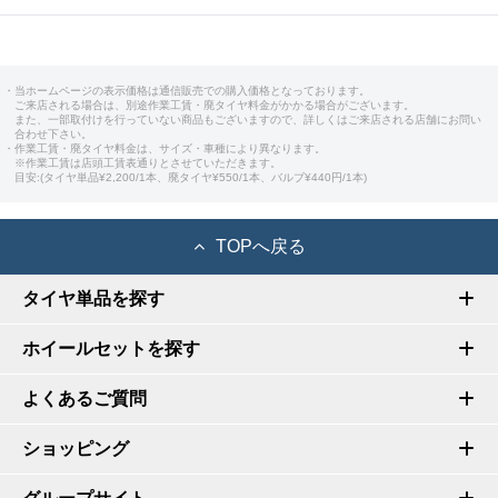
・当ホームページの表示価格は通信販売での購入価格となっております。
ご来店される場合は、別途作業工賃・廃タイヤ料金がかかる場合がございます。
また、一部取付けを行っていない商品もございますので、詳しくはご来店される店舗にお問い
合わせ下さい。
・作業工賃・廃タイヤ料金は、サイズ・車種により異なります。
※作業工賃は店頭工賃表通りとさせていただきます。
目安:(タイヤ単品¥2,200/1本、廃タイヤ¥550/1本、バルブ¥440円/1本)
TOPへ戻る
タイヤ単品を探す
ホイールセットを探す
よくあるご質問
ショッピング