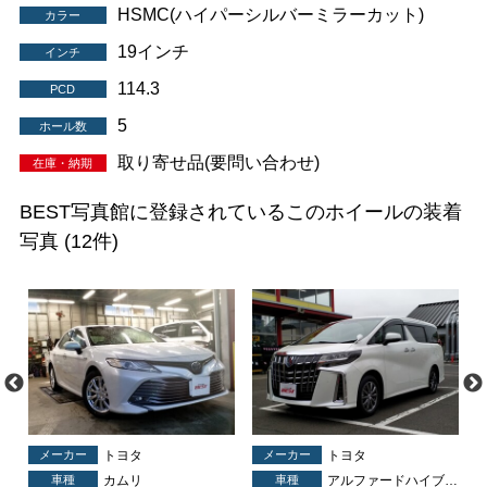
HSMC(ハイパーシルバーミラーカット)
カラー
19インチ
インチ
114.3
PCD
5
ホール数
取り寄せ品(要問い合わせ)
在庫・納期
BEST写真館に登録されているこのホイールの装着
写真
(12件)
メーカー
トヨタ
メーカー
トヨタ
車種
カムリ
車種
アルファードハイブリッド