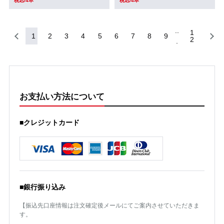
税込/4本
税込/4本
1
1
2
3
4
5
6
7
8
9
2
お支払い方法について
■クレジットカード
■銀行振り込み
【振込先口座情報は注文確定後メールにてご案内させていただきま
す。