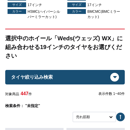
サイズ
17インチ
サイズ
17インチ
ー
カラー
HSMC(ハイパーシル
カラー
BMCMC(BMCミラー
バーミラーカット)
カット)
選択中のホイール「Weds(ウェッズ) WX」に
組み合わせる19インチのタイヤをお選びくだ
さい
タイヤ絞り込み検索
447
表示件数 1~40件
対象商品
件
検索条件： "未指定"
売れ筋順