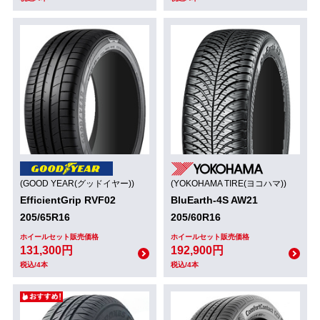
(GOOD YEAR(グッドイヤー))
(YOKOHAMA TIRE(ヨコハマ))
EfficientGrip RVF02
BluEarth-4S AW21
205/65R16
205/60R16
ホイールセット販売価格
ホイールセット販売価格
131,300円
192,900円
税込/4本
税込/4本