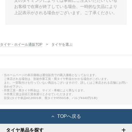
文のタイミングによっては事前にご注文いただいている
お客様で在庫が終了している場合、一時的な欠品により
上記表示がされる場合がございます。ご了承ください。
タイヤ・ホイール通販TOP
タイヤを選ぶ
・当ホームページの表示価格は通信販売での購入価格となっております。
ご来店される場合は、別途作業工賃・廃タイヤ料金がかかる場合がございます。
また、一部取付けを行っていない商品もございますので、詳しくはご来店される店舗にお問い
合わせ下さい。
・作業工賃・廃タイヤ料金は、サイズ・車種により異なります。
※作業工賃は店頭工賃表通りとさせていただきます。
目安:(タイヤ単品¥2,200/1本、廃タイヤ¥550/1本、バルブ¥440円/1本)
TOPへ戻る
タイヤ単品を探す