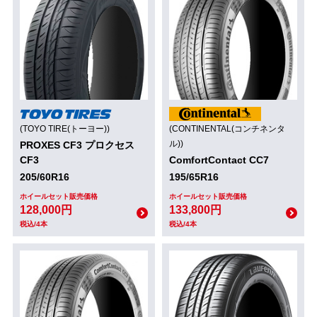
(TOYO TIRE(トーヨー))
(CONTINENTAL(コンチネンタ
ル))
PROXES CF3 プロクセス
CF3
ComfortContact CC7
205/60R16
195/65R16
ホイールセット販売価格
ホイールセット販売価格
128,000円
133,800円
税込/4本
税込/4本