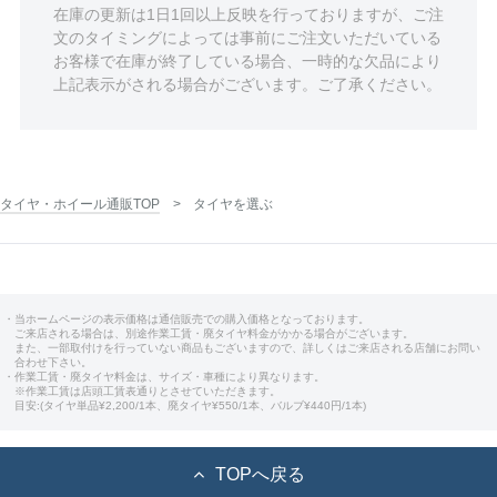
在庫の更新は1日1回以上反映を行っておりますが、ご注
文のタイミングによっては事前にご注文いただいている
お客様で在庫が終了している場合、一時的な欠品により
上記表示がされる場合がございます。ご了承ください。
タイヤ・ホイール通販TOP
タイヤを選ぶ
・当ホームページの表示価格は通信販売での購入価格となっております。
ご来店される場合は、別途作業工賃・廃タイヤ料金がかかる場合がございます。
また、一部取付けを行っていない商品もございますので、詳しくはご来店される店舗にお問い
合わせ下さい。
・作業工賃・廃タイヤ料金は、サイズ・車種により異なります。
※作業工賃は店頭工賃表通りとさせていただきます。
目安:(タイヤ単品¥2,200/1本、廃タイヤ¥550/1本、バルブ¥440円/1本)
TOPへ戻る