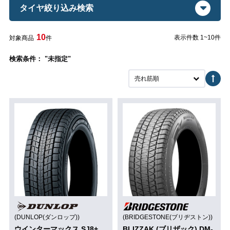
タイヤ絞り込み検索
10
表示件数 1~10件
対象商品
件
検索条件： "未指定"
売れ筋順
(DUNLOP(ダンロップ))
(BRIDGESTONE(ブリヂストン))
ウインターマックス SJ8+
BLIZZAK (ブリザック) DM-