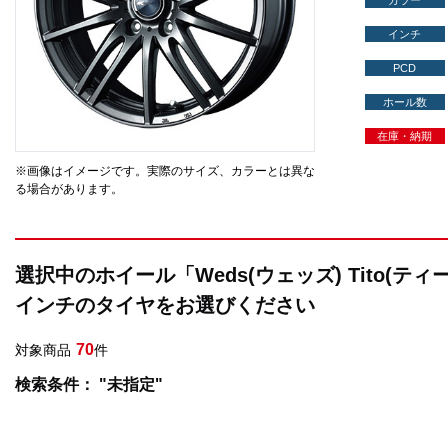
カラー
インチ
PCD
ホール数
在庫・納期
※画像はイメージです。実際のサイズ、カラーとは異な
る場合があります。
選択中のホイール「Weds(ウェッズ) Tito(テ
インチのタイヤをお選びください
70
対象商品
件
検索条件： "未指定"