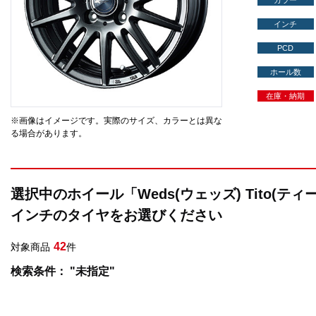
カラー
インチ
PCD
ホール数
在庫・納期
※画像はイメージです。実際のサイズ、カラーとは異な
る場合があります。
選択中のホイール「Weds(ウェッズ) Tito(テ
インチのタイヤをお選びください
42
対象商品
件
検索条件： "未指定"