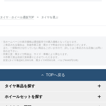
タイヤ・ホイール通販TOP
タイヤを選ぶ
・当ホームページの表示価格は通信販売での購入価格となっております。
ご来店される場合は、別途作業工賃・廃タイヤ料金がかかる場合がございます。
また、一部取付けを行っていない商品もございますので、詳しくはご来店される店舗にお問い
合わせ下さい。
・作業工賃・廃タイヤ料金は、サイズ・車種により異なります。
※作業工賃は店頭工賃表通りとさせていただきます。
目安:(タイヤ単品¥2,200/1本、廃タイヤ¥550/1本、バルブ¥440円/1本)
TOPへ戻る
タイヤ単品を探す
ホイールセットを探す