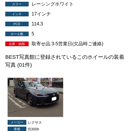
レーシングホワイト
カラー
17インチ
インチ
114.3
PCD
5
ホール数
取寄せ品 3-5営業日(欠品時ご連絡)
在庫・納期
BEST写真館に登録されているこのホイールの装着
写真
(01件)
メーカー
レクサス
車種
IS300h