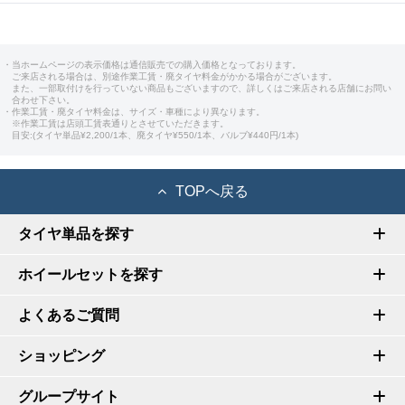
・当ホームページの表示価格は通信販売での購入価格となっております。
ご来店される場合は、別途作業工賃・廃タイヤ料金がかかる場合がございます。
また、一部取付けを行っていない商品もございますので、詳しくはご来店される店舗にお問い
合わせ下さい。
・作業工賃・廃タイヤ料金は、サイズ・車種により異なります。
※作業工賃は店頭工賃表通りとさせていただきます。
目安:(タイヤ単品¥2,200/1本、廃タイヤ¥550/1本、バルブ¥440円/1本)
TOPへ戻る
タイヤ単品を探す
ホイールセットを探す
よくあるご質問
ショッピング
グループサイト