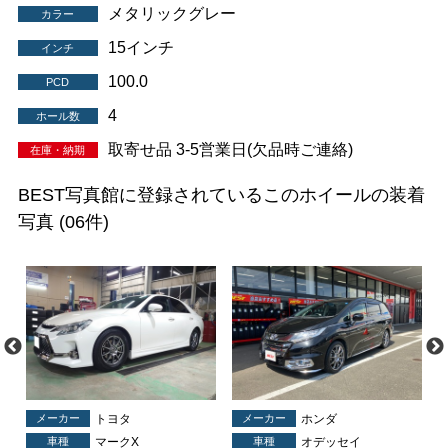
メタリックグレー
カラー
15インチ
インチ
100.0
PCD
4
ホール数
取寄せ品 3-5営業日(欠品時ご連絡)
在庫・納期
BEST写真館に登録されているこのホイールの装着
写真
(06件)
メーカー
トヨタ
メーカー
ホンダ
車種
マークX
車種
オデッセイ