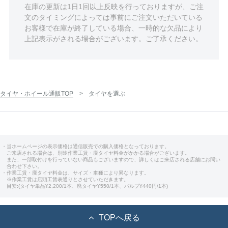
在庫の更新は1日1回以上反映を行っておりますが、ご注
文のタイミングによっては事前にご注文いただいている
お客様で在庫が終了している場合、一時的な欠品により
上記表示がされる場合がございます。ご了承ください。
タイヤ・ホイール通販TOP
タイヤを選ぶ
・当ホームページの表示価格は通信販売での購入価格となっております。
ご来店される場合は、別途作業工賃・廃タイヤ料金がかかる場合がございます。
また、一部取付けを行っていない商品もございますので、詳しくはご来店される店舗にお問い
合わせ下さい。
・作業工賃・廃タイヤ料金は、サイズ・車種により異なります。
※作業工賃は店頭工賃表通りとさせていただきます。
目安:(タイヤ単品¥2,200/1本、廃タイヤ¥550/1本、バルブ¥440円/1本)
TOPへ戻る