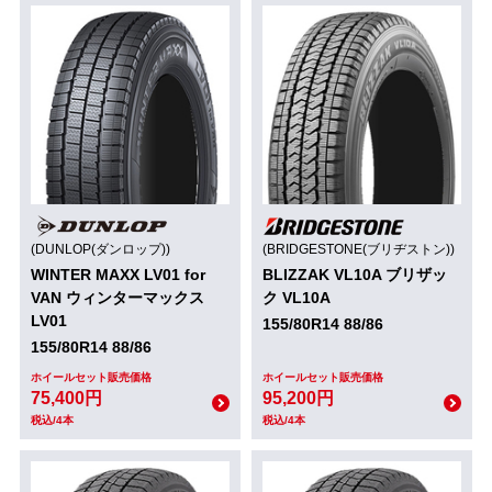
(DUNLOP(ダンロップ))
(BRIDGESTONE(ブリヂストン))
WINTER MAXX LV01 for
BLIZZAK VL10A ブリザッ
VAN ウィンターマックス
ク VL10A
LV01
155/80R14 88/86
155/80R14 88/86
ホイールセット販売価格
ホイールセット販売価格
75,400円
95,200円
税込/4本
税込/4本