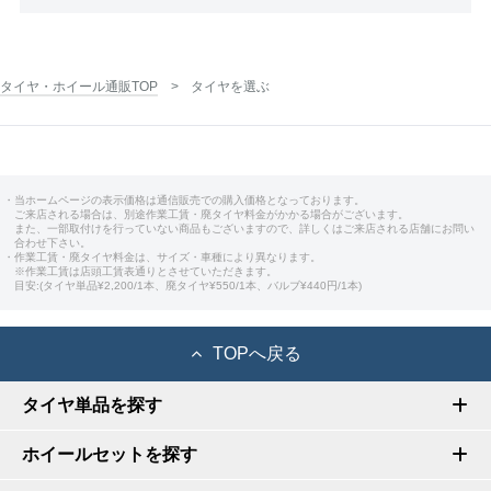
タイヤ・ホイール通販TOP
タイヤを選ぶ
・当ホームページの表示価格は通信販売での購入価格となっております。
ご来店される場合は、別途作業工賃・廃タイヤ料金がかかる場合がございます。
また、一部取付けを行っていない商品もございますので、詳しくはご来店される店舗にお問い
合わせ下さい。
・作業工賃・廃タイヤ料金は、サイズ・車種により異なります。
※作業工賃は店頭工賃表通りとさせていただきます。
目安:(タイヤ単品¥2,200/1本、廃タイヤ¥550/1本、バルブ¥440円/1本)
TOPへ戻る
タイヤ単品を探す
ホイールセットを探す