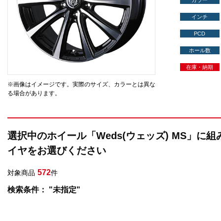
カラー
インチ
PCD
ホール数
在庫・納期
※画像はイメージです。実際のサイズ、カラーとは異な
る場合があります。
選択中のホイール「Weds(ウェッズ) MS」に
イヤをお選びください
572
対象商品
件
検索条件： "未指定"