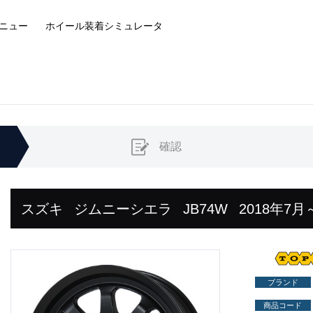
ニュー
ホイール装着
シミュレータ
確認
スズキ
ジムニーシエラ
JB74W
2018年7月
ブランド
商品コード