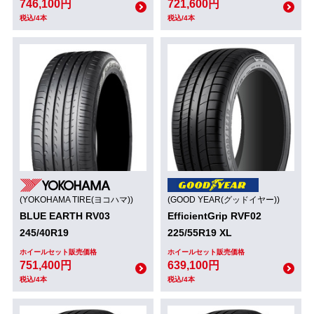
746,100円
721,600円
税込/4本
税込/4本
(YOKOHAMA TIRE(ヨコハマ))
(GOOD YEAR(グッドイヤー))
BLUE EARTH RV03
EfficientGrip RVF02
245/40R19
225/55R19 XL
ホイールセット販売価格
ホイールセット販売価格
751,400円
639,100円
税込/4本
税込/4本