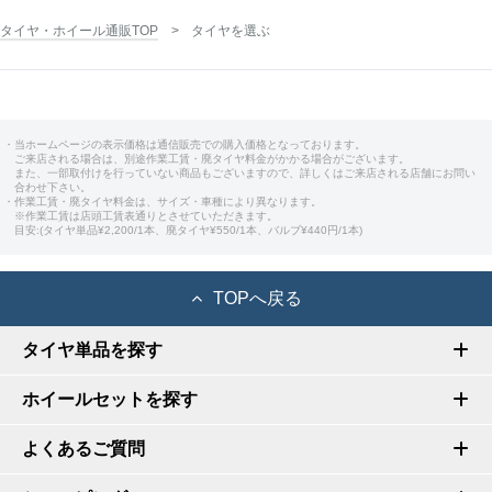
タイヤ・ホイール通販TOP
タイヤを選ぶ
・当ホームページの表示価格は通信販売での購入価格となっております。
ご来店される場合は、別途作業工賃・廃タイヤ料金がかかる場合がございます。
また、一部取付けを行っていない商品もございますので、詳しくはご来店される店舗にお問い
合わせ下さい。
・作業工賃・廃タイヤ料金は、サイズ・車種により異なります。
※作業工賃は店頭工賃表通りとさせていただきます。
目安:(タイヤ単品¥2,200/1本、廃タイヤ¥550/1本、バルブ¥440円/1本)
TOPへ戻る
タイヤ単品を探す
ホイールセットを探す
よくあるご質問