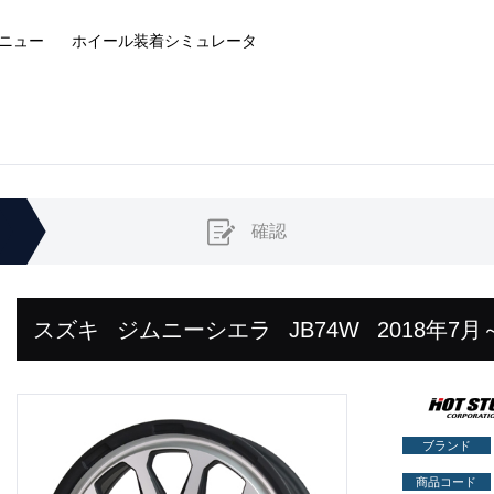
ニュー
ホイール装着
シミュレータ
確認
スズキ
ジムニーシエラ
JB74W
2018年7月
ブランド
商品コード