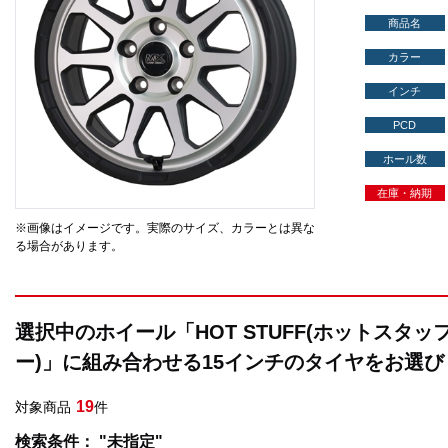
商品名
カラー
インチ
PCD
ホール数
在庫・納期
※画像はイメージです。実際のサイズ、カラーとは異な
る場合があります。
選択中のホイール「HOT STUFF(ホットスタッフ)
ー)」に組み合わせる15インチのタイヤをお選
19
対象商品
件
検索条件： "未指定"