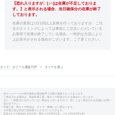
【恐れ入りますが、[○○]は在庫が不足しておりま
す。】と表示される場合、当日確保分の在庫が終了
しております。
在庫の更新は1日1回以上反映を行っておりますが、ご注
文のタイミングによっては事前にご注文いただいている
お客様で在庫が終了している場合、一時的な欠品により
上記表示がされる場合がございます。ご了承ください。
タイヤ・ホイール通販TOP
タイヤを選ぶ
・当ホームページの表示価格は通信販売での購入価格となっております。
ご来店される場合は、別途作業工賃・廃タイヤ料金がかかる場合がございます。
また、一部取付けを行っていない商品もございますので、詳しくはご来店される店舗にお問い
合わせ下さい。
・作業工賃・廃タイヤ料金は、サイズ・車種により異なります。
※作業工賃は店頭工賃表通りとさせていただきます。
目安:(タイヤ単品¥2,200/1本、廃タイヤ¥550/1本、バルブ¥440円/1本)