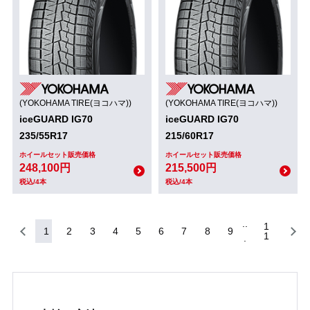
(YOKOHAMA TIRE(ヨコハマ))
(YOKOHAMA TIRE(ヨコハマ))
iceGUARD IG70
iceGUARD IG70
235/55R17
215/60R17
ホイールセット販売価格
ホイールセット販売価格
248,100円
215,500円
税込/4本
税込/4本
1
1
2
3
4
5
6
7
8
9
1