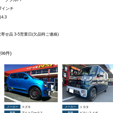
17インチ
14.3
取寄せ品 3-5営業日(欠品時ご連絡)
(06件)
メーカー
スズキ
メーカー
トヨタ
車種
アルトワークス
車種
ピクシスメガ