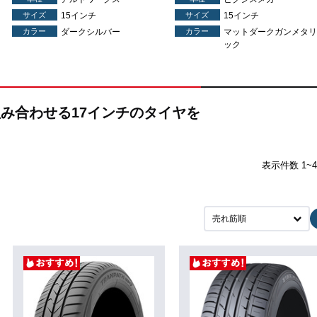
サイズ
15インチ
サイズ
15インチ
カラー
ダークシルバー
カラー
マットダークガンメタリ
ック
に組み合わせる17インチのタイヤを
表示件数 1~
売れ筋順