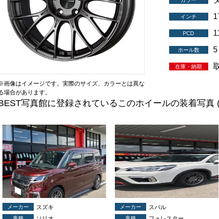
カラー
インチ
1
PCD
5
ホール数
在庫・納期
※画像はイメージです。実際のサイズ、カラーとは異な
る場合があります。
BEST写真館に登録されているこのホイールの装着写真
メーカー
スズキ
メーカー
スバル
車種
ソリオ
車種
フォレスター