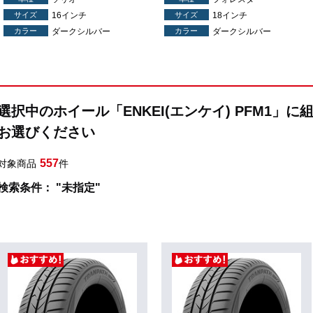
サイズ
16インチ
サイズ
18インチ
カラー
ダークシルバー
カラー
ダークシルバー
選択中のホイール「ENKEI(エンケイ) PFM1」
お選びください
557
対象商品
件
検索条件： "未指定"