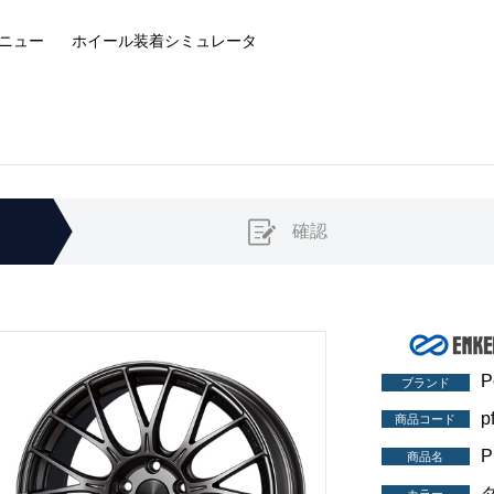
ニュー
ホイール装着
シミュレータ
確認
P
ブランド
p
商品コード
P
商品名