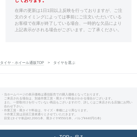
しております。
在庫の更新は1日1回以上反映を行っておりますが、ご注
文のタイミングによっては事前にご注文いただいている
お客様で在庫が終了している場合、一時的な欠品により
上記表示がされる場合がございます。ご了承ください。
タイヤ・ホイール通販TOP
タイヤを選ぶ
・当ホームページの表示価格は通信販売での購入価格となっております。
ご来店される場合は、別途作業工賃・廃タイヤ料金がかかる場合がございます。
また、一部取付けを行っていない商品もございますので、詳しくはご来店される店舗にお問い
合わせ下さい。
・作業工賃・廃タイヤ料金は、サイズ・車種により異なります。
※作業工賃は店頭工賃表通りとさせていただきます。
目安:(タイヤ単品¥2,200/1本、廃タイヤ¥550/1本、バルブ¥440円/1本)