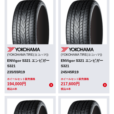
(YOKOHAMA TIRE(ヨコハマ))
(YOKOHAMA TIRE(ヨコハマ))
ENVigor S321 エンビガー
ENVigor S321 エンビガー
S321
S321
235/55R19
245/45R19
ホイールセット販売価格
ホイールセット販売価格
194,000円
217,600円
税込/4本
税込/4本