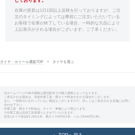
しております。
在庫の更新は1日1回以上反映を行っておりますが、ご注
文のタイミングによっては事前にご注文いただいている
お客様で在庫が終了している場合、一時的な欠品により
上記表示がされる場合がございます。ご了承ください。
タイヤ・ホイール通販TOP
タイヤを選ぶ
・当ホームページの表示価格は通信販売での購入価格となっております。
ご来店される場合は、別途作業工賃・廃タイヤ料金がかかる場合がございます。
また、一部取付けを行っていない商品もございますので、詳しくはご来店される店舗にお問い
合わせ下さい。
・作業工賃・廃タイヤ料金は、サイズ・車種により異なります。
※作業工賃は店頭工賃表通りとさせていただきます。
目安:(タイヤ単品¥2,200/1本、廃タイヤ¥550/1本、バルブ¥440円/1本)