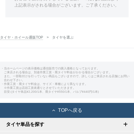
上記表示がされる場合がございます。ご了承ください。
タイヤ・ホイール通販TOP
タイヤを選ぶ
・当ホームページの表示価格は通信販売での購入価格となっております。
ご来店される場合は、別途作業工賃・廃タイヤ料金がかかる場合がございます。
また、一部取付けを行っていない商品もございますので、詳しくはご来店される店舗にお問い
合わせ下さい。
・作業工賃・廃タイヤ料金は、サイズ・車種により異なります。
※作業工賃は店頭工賃表通りとさせていただきます。
目安:(タイヤ単品¥2,200/1本、廃タイヤ¥550/1本、バルブ¥440円/1本)
TOPへ戻る
タイヤ単品を探す