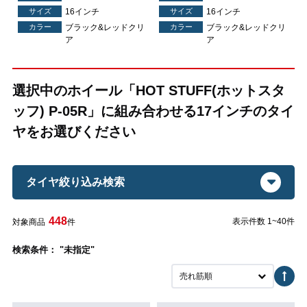
サイズ
16インチ
サイズ
16インチ
リ
カラー
ブラック&レッドクリ
カラー
ブラック&レッドクリ
ア
ア
選択中のホイール「HOT STUFF(ホットスタ
ッフ) P-05R」に組み合わせる17インチのタイ
ヤをお選びください
タイヤ絞り込み検索
448
表示件数 1~40件
対象商品
件
検索条件： "未指定"
売れ筋順