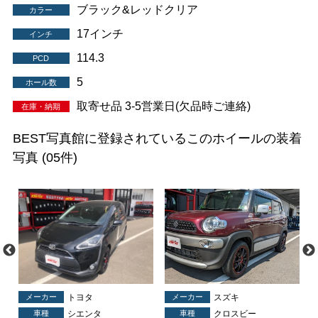
ブラック&レッドクリア
カラー
17インチ
インチ
114.3
PCD
5
ホール数
取寄せ品 3-5営業日(欠品時ご連絡)
在庫・納期
BEST写真館に登録されているこのホイールの装着
写真
(05件)
メーカー
トヨタ
メーカー
スズキ
車種
シエンタ
車種
クロスビー