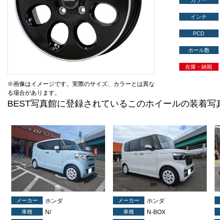
カラー
インチ
PCD
ホール数
在庫・納期
※画像はイメージです。実際のサイズ、カラーとは異な
る場合があります。
BEST写真館に登録されているこのホイールの装着写
メーカー
ホンダ
メーカー
ホンダ
車種
N/
車種
N-BOX