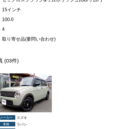
15インチ
100.0
4
取り寄せ品(要問い合わせ)
真
(03件)
メーカー
スズキ
車種
ラパン