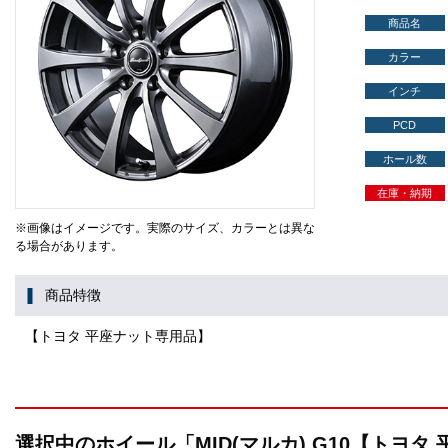
商品名
カラー
インチ
PCD
ホール数
在庫・納期
※画像はイメージです。実際のサイズ、カラーとは異な
る場合があります。
商品特徴
【トヨタ 平座ナット専用品】
選択中のホイール「MID(マルカ) G10【トヨ