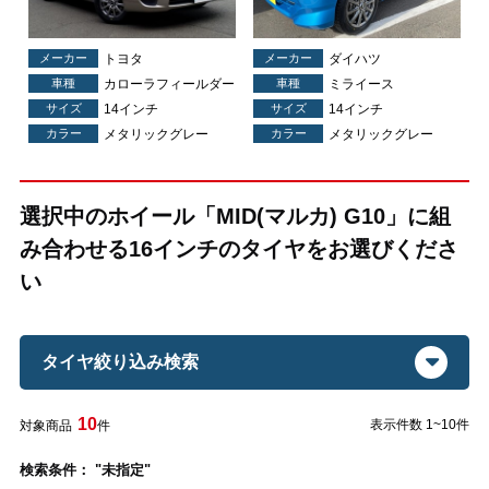
メーカー
トヨタ
メーカー
ダイハツ
車種
カローラフィールダー
車種
ミライース
サイズ
14インチ
サイズ
14インチ
カラー
メタリックグレー
カラー
メタリックグレー
選択中のホイール「MID(マルカ) G10」に組
み合わせる16インチのタイヤをお選びくださ
い
タイヤ絞り込み検索
10
表示件数 1~10件
対象商品
件
検索条件： "未指定"