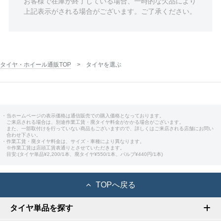
お客様で在庫が終了している場合、一時的な欠品により
上記表示がされる場合がございます。ご了承ください。
タイヤ・ホイール通販TOP
タイヤを選ぶ
・当ホームページの表示価格は通信販売での購入価格となっております。
ご来店される場合は、別途作業工賃・廃タイヤ料金がかかる場合がございます。
また、一部取付けを行っていない商品もございますので、詳しくはご来店される店舗にお問い
合わせ下さい。
・作業工賃・廃タイヤ料金は、サイズ・車種により異なります。
※作業工賃は店頭工賃表通りとさせていただきます。
目安:(タイヤ単品¥2,200/1本、廃タイヤ¥550/1本、バルブ¥440円/1本)
TOPへ戻る
タイヤ単品を探す