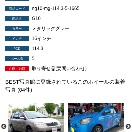
ng10-mg-114.3-5-1665
商品コード
G10
商品名
メタリックグレー
カラー
16インチ
インチ
114.3
PCD
5
ホール数
取り寄せ品(要問い合わせ)
在庫・納期
BEST写真館に登録されているこのホイールの装着
写真
(04件)