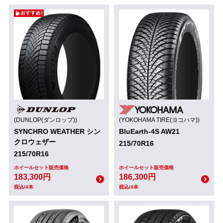
(DUNLOP(ダンロップ))
(YOKOHAMA TIRE(ヨコハマ))
SYNCHRO WEATHER シン
BluEarth-4S AW21
クロウェザー
215/70R16
215/70R16
ホイールセット販売価格
ホイールセット販売価格
183,300円
186,300円
税込/4本
税込/4本