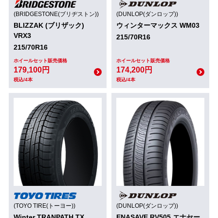
(BRIDGESTONE(ブリヂストン))
(DUNLOP(ダンロップ))
BLIZZAK (ブリザック)
ウィンターマックス WM03
VRX3
215/70R16
215/70R16
ホイールセット販売価格
ホイールセット販売価格
179,100円
174,200円
税込/4本
税込/4本
(TOYO TIRE(トーヨー))
(DUNLOP(ダンロップ))
Winter TRANPATH TX
ENASAVE RV505 エナセー