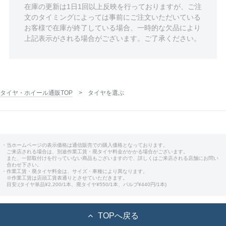
在庫の更新は1日1回以上反映を行っておりますが、ご注
文のタイミングによっては事前にご注文いただいている
お客様で在庫が終了している場合、一時的な欠品により
上記表示がされる場合がございます。ご了承ください。
タイヤ・ホイール通販TOP
タイヤを選ぶ
・当ホームページの表示価格は通信販売での購入価格となっております。
ご来店される場合は、別途作業工賃・廃タイヤ料金がかかる場合がございます。
また、一部取付けを行っていない商品もございますので、詳しくはご来店される店舗にお問い
合わせ下さい。
・作業工賃・廃タイヤ料金は、サイズ・車種により異なります。
※作業工賃は店頭工賃表通りとさせていただきます。
目安:(タイヤ単品¥2,200/1本、廃タイヤ¥550/1本、バルブ¥440円/1本)
TOPへ戻る