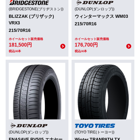
(BRIDGESTONE(ブリヂストン))
(DUNLOP(ダンロップ))
BLIZZAK (ブリザック)
ウィンターマックス WM03
VRX3
215/70R16
215/70R16
ホイールセット販売価格
ホイールセット販売価格
181,500円
176,700円
税込/4本
税込/4本
(DUNLOP(ダンロップ))
(TOYO TIRE(トーヨー))
ENASAVE RV505 エナセー
Winter TRANPATH TX