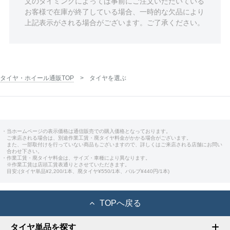
文のタイミングによっては事前にご注文いただいている
お客様で在庫が終了している場合、一時的な欠品により
上記表示がされる場合がございます。ご了承ください。
タイヤ・ホイール通販TOP
タイヤを選ぶ
・当ホームページの表示価格は通信販売での購入価格となっております。
ご来店される場合は、別途作業工賃・廃タイヤ料金がかかる場合がございます。
また、一部取付けを行っていない商品もございますので、詳しくはご来店される店舗にお問い
合わせ下さい。
・作業工賃・廃タイヤ料金は、サイズ・車種により異なります。
※作業工賃は店頭工賃表通りとさせていただきます。
目安:(タイヤ単品¥2,200/1本、廃タイヤ¥550/1本、バルブ¥440円/1本)
TOPへ戻る
タイヤ単品を探す