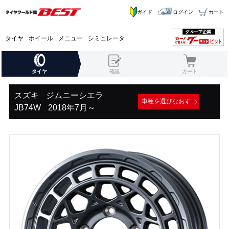
ガイド
ログイン
カート
タイヤ
ホイール
メニュー
シミュレータ
タイヤ
確認
カート
スズキ
ジムニーシエラ
車種を選びなおす
JB74W
2018年7月～