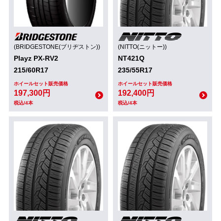
(BRIDGESTONE(ブリヂストン))
(NITTO(ニットー))
Playz PX-RV2
NT421Q
215/60R17
235/55R17
ホイールセット販売価格
ホイールセット販売価格
197,300円
192,400円
税込/4本
税込/4本