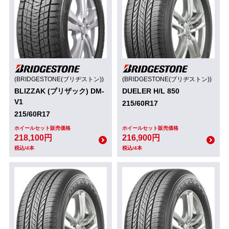
(BRIDGESTONE(ブリヂストン))
(BRIDGESTONE(ブリヂストン))
BLIZZAK (ブリザック) DM-
DUELER H/L 850
V1
215/60R17
215/60R17
ホイールセット販売価格
ホイールセット販売価格
218,100円
216,900円
税込/4本
税込/4本