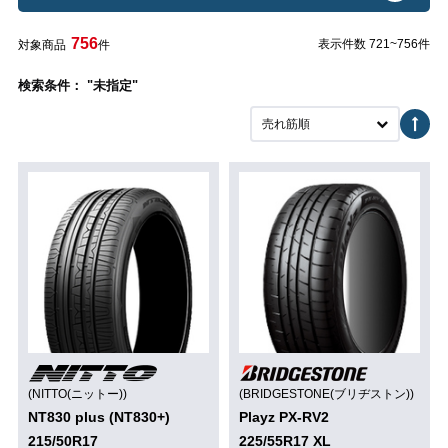
756
表示件数 721~756件
対象商品
件
検索条件： "未指定"
売れ筋順
(NITTO(ニットー))
(BRIDGESTONE(ブリヂストン))
NT830 plus (NT830+)
Playz PX-RV2
215/50R17
225/55R17 XL