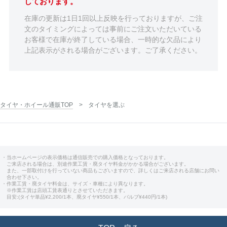
しております。
在庫の更新は1日1回以上反映を行っておりますが、ご注
文のタイミングによっては事前にご注文いただいている
お客様で在庫が終了している場合、一時的な欠品により
上記表示がされる場合がございます。ご了承ください。
タイヤ・ホイール通販TOP
タイヤを選ぶ
・当ホームページの表示価格は通信販売での購入価格となっております。
ご来店される場合は、別途作業工賃・廃タイヤ料金がかかる場合がございます。
また、一部取付けを行っていない商品もございますので、詳しくはご来店される店舗にお問い
合わせ下さい。
・作業工賃・廃タイヤ料金は、サイズ・車種により異なります。
※作業工賃は店頭工賃表通りとさせていただきます。
目安:(タイヤ単品¥2,200/1本、廃タイヤ¥550/1本、バルブ¥440円/1本)