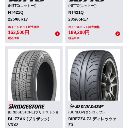
(NITTO(ニットー))
(NITTO(ニットー))
NT421Q
NT421Q
225/60R17
235/65R17
ホイールセット販売価格
ホイールセット販売価格
163,500円
189,200円
税込/4本
税込/4本
(BRIDGESTONE(ブリヂストン))
(DUNLOP(ダンロップ))
BLIZZAK (ブリザック)
DIREZZA Z3 ディレッツァ
VRX2
Z3