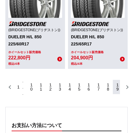
(BRIDGESTONE(ブリヂストン))
(BRIDGESTONE(ブリヂストン))
DUELER H/L 850
DUELER H/L 850
225/60R17
225/65R17
ホイールセット販売価格
ホイールセット販売価格
222,800円
204,900円
税込/4本
税込/4本
1
1
1
1
1
1
1
1
1
1
1
0
1
2
3
4
5
6
7
8
9
お支払い方法について