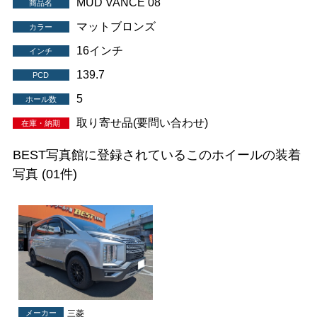
MUD VANCE 08
商品名
マットブロンズ
カラー
16インチ
インチ
139.7
PCD
5
ホール数
取り寄せ品(要問い合わせ)
在庫・納期
BEST写真館に登録されているこのホイールの装着
写真
(01件)
メーカー
三菱