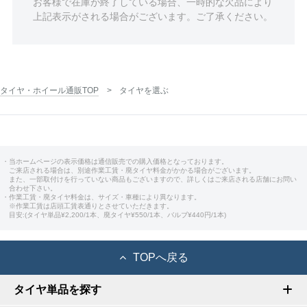
お客様で在庫が終了している場合、一時的な欠品により
上記表示がされる場合がございます。ご了承ください。
タイヤ・ホイール通販TOP
タイヤを選ぶ
・当ホームページの表示価格は通信販売での購入価格となっております。
ご来店される場合は、別途作業工賃・廃タイヤ料金がかかる場合がございます。
また、一部取付けを行っていない商品もございますので、詳しくはご来店される店舗にお問い
合わせ下さい。
・作業工賃・廃タイヤ料金は、サイズ・車種により異なります。
※作業工賃は店頭工賃表通りとさせていただきます。
目安:(タイヤ単品¥2,200/1本、廃タイヤ¥550/1本、バルブ¥440円/1本)
TOPへ戻る
タイヤ単品を探す