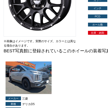
カラー
インチ
PCD
ホール数
在庫・納期
※画像はイメージです。実際のサイズ、カラーとは異な
る場合があります。
BEST写真館に登録されているこのホイールの装着写
メーカー
三菱
車種
デリカD5