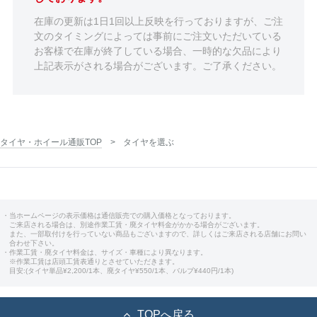
在庫の更新は1日1回以上反映を行っておりますが、ご注
文のタイミングによっては事前にご注文いただいている
お客様で在庫が終了している場合、一時的な欠品により
上記表示がされる場合がございます。ご了承ください。
タイヤ・ホイール通販TOP
タイヤを選ぶ
・当ホームページの表示価格は通信販売での購入価格となっております。
ご来店される場合は、別途作業工賃・廃タイヤ料金がかかる場合がございます。
また、一部取付けを行っていない商品もございますので、詳しくはご来店される店舗にお問い
合わせ下さい。
・作業工賃・廃タイヤ料金は、サイズ・車種により異なります。
※作業工賃は店頭工賃表通りとさせていただきます。
目安:(タイヤ単品¥2,200/1本、廃タイヤ¥550/1本、バルブ¥440円/1本)
TOPへ戻る