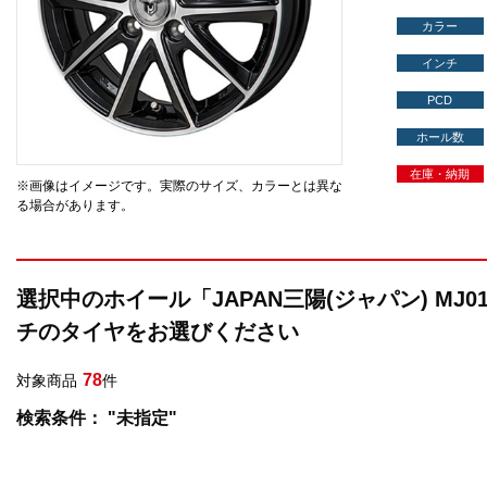
カラー
インチ
PCD
ホール数
在庫・納期
※画像はイメージです。実際のサイズ、カラーとは異な
る場合があります。
選択中のホイール「JAPAN三陽(ジャパン) MJ
チのタイヤをお選びください
78
対象商品
件
検索条件： "未指定"