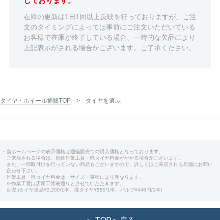
しております。
在庫の更新は1日1回以上反映を行っておりますが、ご注
文のタイミングによっては事前にご注文いただいている
お客様で在庫が終了している場合、一時的な欠品により
上記表示がされる場合がございます。ご了承ください。
タイヤ・ホイール通販TOP
タイヤを選ぶ
・当ホームページの表示価格は通信販売での購入価格となっております。
ご来店される場合は、別途作業工賃・廃タイヤ料金がかかる場合がございます。
また、一部取付けを行っていない商品もございますので、詳しくはご来店される店舗にお問い
合わせ下さい。
・作業工賃・廃タイヤ料金は、サイズ・車種により異なります。
※作業工賃は店頭工賃表通りとさせていただきます。
目安:(タイヤ単品¥2,200/1本、廃タイヤ¥550/1本、バルブ¥440円/1本)