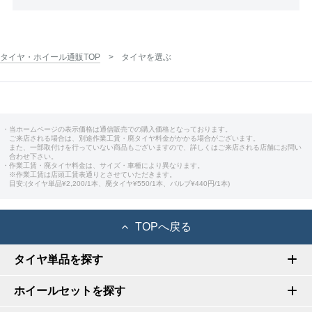
タイヤ・ホイール通販TOP
タイヤを選ぶ
・当ホームページの表示価格は通信販売での購入価格となっております。
ご来店される場合は、別途作業工賃・廃タイヤ料金がかかる場合がございます。
また、一部取付けを行っていない商品もございますので、詳しくはご来店される店舗にお問い
合わせ下さい。
・作業工賃・廃タイヤ料金は、サイズ・車種により異なります。
※作業工賃は店頭工賃表通りとさせていただきます。
目安:(タイヤ単品¥2,200/1本、廃タイヤ¥550/1本、バルブ¥440円/1本)
TOPへ戻る
タイヤ単品を探す
ホイールセットを探す