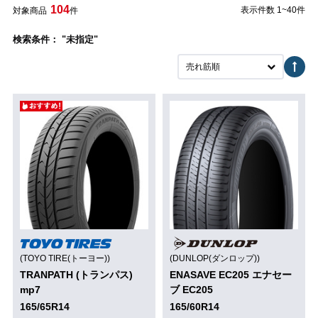
104
表示件数 1~40件
対象商品
件
検索条件： "未指定"
売れ筋順
(TOYO TIRE(トーヨー))
(DUNLOP(ダンロップ))
TRANPATH (トランパス)
ENASAVE EC205 エナセー
mp7
ブ EC205
165/65R14
165/60R14