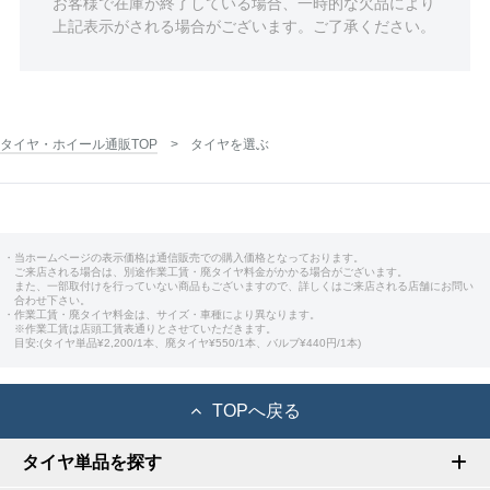
お客様で在庫が終了している場合、一時的な欠品により
上記表示がされる場合がございます。ご了承ください。
タイヤ・ホイール通販TOP
タイヤを選ぶ
・当ホームページの表示価格は通信販売での購入価格となっております。
ご来店される場合は、別途作業工賃・廃タイヤ料金がかかる場合がございます。
また、一部取付けを行っていない商品もございますので、詳しくはご来店される店舗にお問い
合わせ下さい。
・作業工賃・廃タイヤ料金は、サイズ・車種により異なります。
※作業工賃は店頭工賃表通りとさせていただきます。
目安:(タイヤ単品¥2,200/1本、廃タイヤ¥550/1本、バルブ¥440円/1本)
TOPへ戻る
タイヤ単品を探す