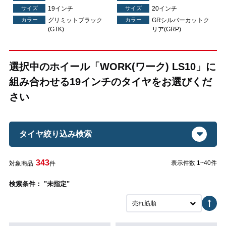
サイズ
19インチ
サイズ
20インチ
ク
カラー
グリミットブラック
カラー
GRシルバーカットク
(GTK)
リア(GRP)
選択中のホイール「WORK(ワーク) LS10」に
組み合わせる19インチのタイヤをお選びくだ
さい
タイヤ絞り込み検索
343
表示件数 1~40件
対象商品
件
検索条件： "未指定"
売れ筋順