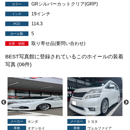
GRシルバーカットクリア(GRP)
カラー
19インチ
インチ
114.3
PCD
5
ホール数
取り寄せ品(要問い合わせ)
在庫・納期
BEST写真館に登録されているこのホイールの装着
写真
(06件)
メーカー
ホンダ
メーカー
トヨタ
車種
オデッセイ
車種
ヴェルファイア