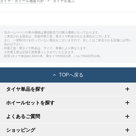
タイヤ・ホイール通販TOP
タイヤを選ぶ
・当ホームページの表示価格は通信販売での購入価格となっております。
ご来店される場合は、別途作業工賃・廃タイヤ料金がかかる場合がございます。
また、一部取付けを行っていない商品もございますので、詳しくはご来店される店舗にお問い
合わせ下さい。
・作業工賃・廃タイヤ料金は、サイズ・車種により異なります。
※作業工賃は店頭工賃表通りとさせていただきます。
目安:(タイヤ単品¥2,200/1本、廃タイヤ¥550/1本、バルブ¥440円/1本)
TOPへ戻る
タイヤ単品を探す
ホイールセットを探す
よくあるご質問
ショッピング