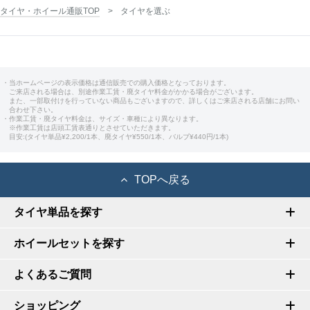
タイヤ・ホイール通販TOP
タイヤを選ぶ
・当ホームページの表示価格は通信販売での購入価格となっております。
ご来店される場合は、別途作業工賃・廃タイヤ料金がかかる場合がございます。
また、一部取付けを行っていない商品もございますので、詳しくはご来店される店舗にお問い
合わせ下さい。
・作業工賃・廃タイヤ料金は、サイズ・車種により異なります。
※作業工賃は店頭工賃表通りとさせていただきます。
目安:(タイヤ単品¥2,200/1本、廃タイヤ¥550/1本、バルブ¥440円/1本)
TOPへ戻る
タイヤ単品を探す
ホイールセットを探す
よくあるご質問
ショッピング