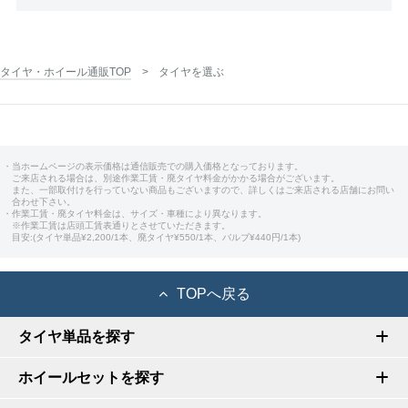
タイヤ・ホイール通販TOP
タイヤを選ぶ
・当ホームページの表示価格は通信販売での購入価格となっております。
ご来店される場合は、別途作業工賃・廃タイヤ料金がかかる場合がございます。
また、一部取付けを行っていない商品もございますので、詳しくはご来店される店舗にお問い
合わせ下さい。
・作業工賃・廃タイヤ料金は、サイズ・車種により異なります。
※作業工賃は店頭工賃表通りとさせていただきます。
目安:(タイヤ単品¥2,200/1本、廃タイヤ¥550/1本、バルブ¥440円/1本)
TOPへ戻る
タイヤ単品を探す
ホイールセットを探す