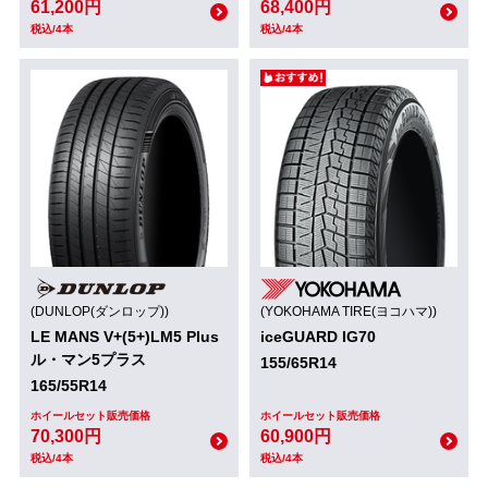
61,200円
68,400円
税込/4本
税込/4本
(DUNLOP(ダンロップ))
(YOKOHAMA TIRE(ヨコハマ))
LE MANS V+(5+)LM5 Plus
iceGUARD IG70
ル・マン5プラス
155/65R14
165/55R14
ホイールセット販売価格
ホイールセット販売価格
70,300円
60,900円
税込/4本
税込/4本