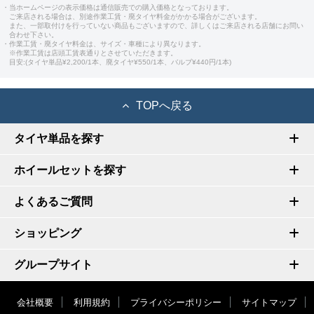
・当ホームページの表示価格は通信販売での購入価格となっております。
ご来店される場合は、別途作業工賃・廃タイヤ料金がかかる場合がございます。
また、一部取付けを行っていない商品もございますので、詳しくはご来店される店舗にお問い
合わせ下さい。
・作業工賃・廃タイヤ料金は、サイズ・車種により異なります。
※作業工賃は店頭工賃表通りとさせていただきます。
目安:(タイヤ単品¥2,200/1本、廃タイヤ¥550/1本、バルブ¥440円/1本)
TOPへ戻る
タイヤ単品を探す
ホイールセットを探す
よくあるご質問
ショッピング
グループサイト
会社概要
利用規約
プライバシーポリシー
サイトマップ